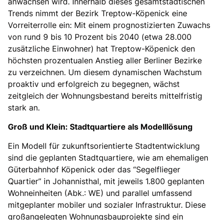
anwachsen wird. Innerhalb dieses gesamtstädtischen
Trends nimmt der Bezirk Treptow-Köpenick eine
Vorreiterrolle ein: Mit einem prognostizierten Zuwachs
von rund 9 bis 10 Prozent bis 2040 (etwa 28.000
zusätzliche Einwohner) hat Treptow-Köpenick den
höchsten prozentualen Anstieg aller Berliner Bezirke
zu verzeichnen. Um diesem dynamischen Wachstum
proaktiv und erfolgreich zu begegnen, wächst
zeitgleich der Wohnungsbestand bereits mittelfristig
stark an.
Groß und Klein: Stadtquartiere als Modelllösung
Ein Modell für zukunftsorientierte Stadtentwicklung
sind die geplanten Stadtquartiere, wie am ehemaligen
Güterbahnhof Köpenick oder das “Segelflieger
Quartier” in Johannisthal, mit jeweils 1.800 geplanten
Wohneinheiten (Abk.: WE) und parallel umfassend
mitgeplanter mobiler und sozialer Infrastruktur. Diese
großangelegten Wohnungsbauprojekte sind ein