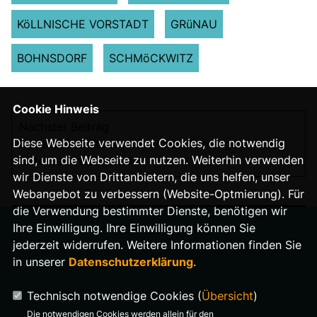
KöLLNISCHE VORSTADT
GRüNAU
BOHNSDORF
SCHMöCKWITZ
Cookie Hinweis
Nächster Beitrag
Diese Webseite verwendet Cookies, die notwendig
Update zum Stadtquartier am ehemaligen
sind, um die Webseite zu nutzen. Weiterhin verwenden
Güterbahnhof Köpenick
wir Dienste von Drittanbietern, die uns helfen, unser
Webangebot zu verbessern (Website-Optmierung). Für
die Verwendung bestimmter Dienste, benötigen wir
Ihre Einwilligung. Ihre Einwilligung können Sie
jederzeit widerrufen. Weitere Informationen finden Sie
in unserer
Datenschutzerklärung
.
IMPRESSUM
Technisch notwendige Cookies (
Übersicht
)
DATENSCHUTZ
Die notwendigen Cookies werden allein für den