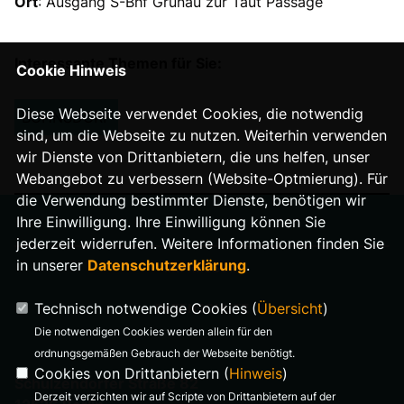
Ort
: Ausgang S-Bhf Grünau zur Taut Passage
Interessante Themen für Sie:
Cookie Hinweis
Diese Webseite verwendet Cookies, die notwendig
BOHNSDORF
sind, um die Webseite zu nutzen. Weiterhin verwenden
wir Dienste von Drittanbietern, die uns helfen, unser
Webangebot zu verbessern (Website-Optmierung). Für
die Verwendung bestimmter Dienste, benötigen wir
Ihre Einwilligung. Ihre Einwilligung können Sie
jederzeit widerrufen. Weitere Informationen finden Sie
in unserer
Datenschutzerklärung
.
IMPRESSUM
Technisch notwendige Cookies (
Übersicht
)
DATENSCHUTZ
Die notwendigen Cookies werden allein für den
ordnungsgemäßen Gebrauch der Webseite benötigt.
Cookies von Drittanbietern (
Hinweis
)
Schulzendorfer Straße 82
Derzeit verzichten wir auf Scripte von Drittanbietern auf der