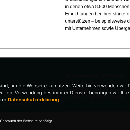
in denen etwa 8.800 Menschen be
Einrichtungen bei ihrer stärker
unterstützen – beispielsweise 
mit Unternehmen sowie Übergang
Schulzendorfer Straße 82
12526 Berlin
nd, um die Webseite zu nutzen. Weiterhin verwenden wir Die
Telefon: 030 91 20 27 95
 die Verwendung bestimmter Dienste, benötigen wir Ihre Ein
E-Mail: info@knack-tk.de
erer
Datenschutzerklärung
.
DATENSCHUTZ
Gebrauch der Webseite benötigt.