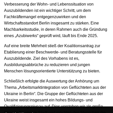
Verbesserung der Wohn- und Lebenssituation von
Auszubildenden ist ein wichtiger Schritt, um dem
Fachkräftemangel entgegenzuwirken und den
Wirtschaftsstandort Berlin insgesamt zu stärken. Eine
Machbarkeitsstudie, in deren Rahmen auch die Gründung
eines „Azubiwerks“ geprüft wird, läuft bis Ende 2025.
Auf eine breite Mehrheit stieß der Koalitionsantrag zur
Etablierung einer Beschwerde- und Beratungsstelle für
Auszubildende. Ziel des Vorhabens ist es,
Ausbildungsabbrüche zu reduzieren und jungen
Menschen lösungsorientierte Unterstützung zu bieten.
Schließlich erfolgte die Auswertung der Anhörung um
Thema „Arbeitsmarktintegration von Geflüchteten aus der
Ukraine in Berlin“. Die Gruppe der Geflüchteten aus der
Ukraine weist insgesamt ein hohes Bildungs- und
Qualifizierungsniveau auf. Dies verstehen wir als große
Chance für unsere Stadt und möchten den Menschen die