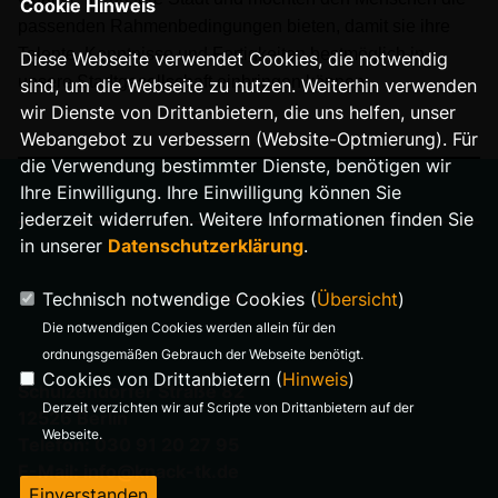
Cookie Hinweis
passenden Rahmenbedingungen bieten, damit sie ihre
Talente, Kenntnisse und Fertigkeiten bestmöglich in
Diese Webseite verwendet Cookies, die notwendig
unsere Stadtgesellschaft einbringen können.
sind, um die Webseite zu nutzen. Weiterhin verwenden
wir Dienste von Drittanbietern, die uns helfen, unser
Webangebot zu verbessern (Website-Optmierung). Für
die Verwendung bestimmter Dienste, benötigen wir
Ihre Einwilligung. Ihre Einwilligung können Sie
jederzeit widerrufen. Weitere Informationen finden Sie
in unserer
Datenschutzerklärung
.
IMPRESSUM
Technisch notwendige Cookies (
Übersicht
)
DATENSCHUTZ
Die notwendigen Cookies werden allein für den
ordnungsgemäßen Gebrauch der Webseite benötigt.
Cookies von Drittanbietern (
Hinweis
)
Schulzendorfer Straße 82
Derzeit verzichten wir auf Scripte von Drittanbietern auf der
12526 Berlin
Webseite.
Telefon: 030 91 20 27 95
E-Mail: info@knack-tk.de
Einverstanden