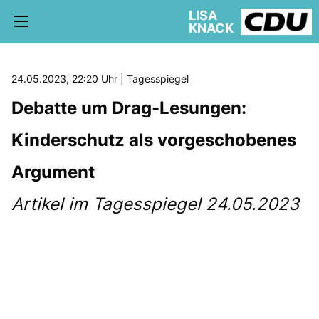
LISA
KNACK
24.05.2023, 22:20 Uhr | Tagesspiegel
Debatte um Drag-Lesungen:
5. WAHLKREIS TREPTOW-KÖPENICK
Kinderschutz als vorgeschobenes
AKTUELLE KIEZ NEWS
BÜRGERBÜRO
Argument
Artikel im Tagesspiegel 24.05.2023
schriftliche Anfragen
AUSSCHÜSSE