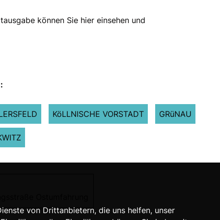
extausgabe können Sie
hier
einsehen und
:
LERSFELD
KöLLNISCHE VORSTADT
GRüNAU
WITZ
ngsstraße Ostumfahrung
nste von Drittanbietern, die uns helfen, unser