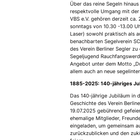
Über das reine Segeln hinaus
respektvolle Umgang mit der 
VBS e.V. gehören derzeit ca. 
sonntags von 10.30 -13.00 Uh
Laser) sowohl praktisch als a
benachbarten Segelverein SC
des Verein Berliner Segler z
Segeljugend Rauchfangswerde
Angebot unter dem Motto „Du 
allem auch an neue segelinte
1885-2025: 140-jähriges J
Das 140-jährige Jubiläum in d
Geschichte des Verein Berlin
19.07.2025 gebührend gefeier
ehemalige Mitglieder, Freunde
eingeladen, um gemeinsam auf
zurückzublicken und den zukü