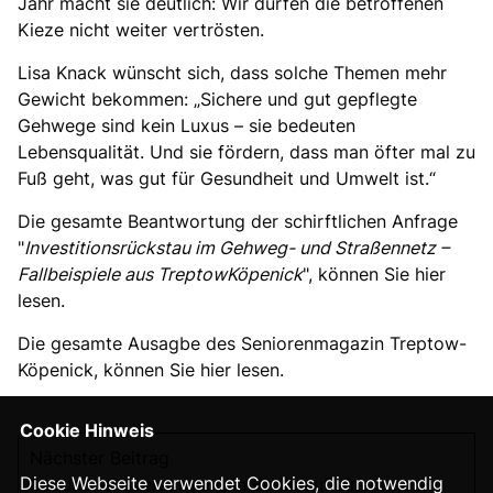
Jahr macht sie deutlich: Wir dürfen die betroffenen
Kieze nicht weiter vertrösten.
Lisa Knack wünscht sich, dass solche Themen mehr
Gewicht bekommen: „Sichere und gut gepflegte
Gehwege sind kein Luxus – sie bedeuten
Lebensqualität. Und sie fördern, dass man öfter mal zu
Fuß geht, was gut für Gesundheit und Umwelt ist.“
Die gesamte Beantwortung der schirftlichen Anfrage
"
Investitionsrückstau im Gehweg- und Straßennetz –
Fallbeispiele aus TreptowKöpenick
", können Sie
hier
lesen.
Die gesamte Ausagbe des Seniorenmagazin Treptow-
Köpenick, können Sie
hier lesen.
Cookie Hinweis
Nächster Beitrag
Diese Webseite verwendet Cookies, die notwendig
Gesundheitsversorgung in Berlin auf einem guten