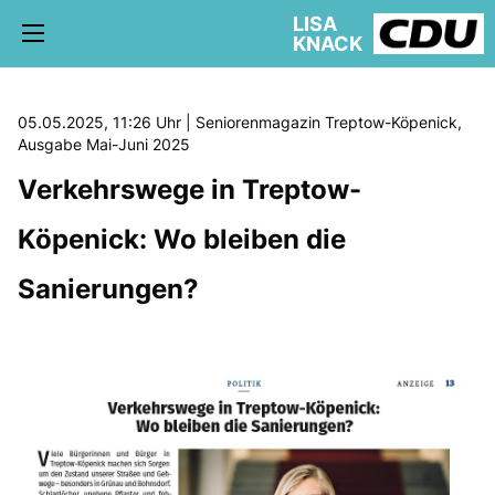
LISA
KNACK
05.05.2025, 11:26 Uhr | Seniorenmagazin Treptow-Köpenick,
Ausgabe Mai-Juni 2025
Verkehrswege in Treptow-
5. WAHLKREIS TREPTOW-KÖPENICK
AKTUELLE KIEZ NEWS
Köpenick: Wo bleiben die
BÜRGERBÜRO
Sanierungen?
schriftliche Anfragen
AUSSCHÜSSE