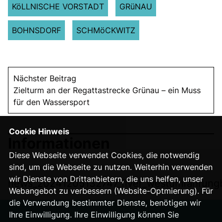
KöLLNISCHE VORSTADT
GRüNAU
BOHNSDORF
SCHMöCKWITZ
Nächster Beitrag
Zielturm an der Regattastrecke Grünau – ein Muss
für den Wassersport
Cookie Hinweis
Informationen
Diese Webseite verwendet Cookies, die notwendig
sind, um die Webseite zu nutzen. Weiterhin verwenden
wir Dienste von Drittanbietern, die uns helfen, unser
news_20241205132747_flyer_westumfahrungba
Webangebot zu verbessern (Website-Optmierung). Für
die Verwendung bestimmter Dienste, benötigen wir
Ihre Einwilligung. Ihre Einwilligung können Sie