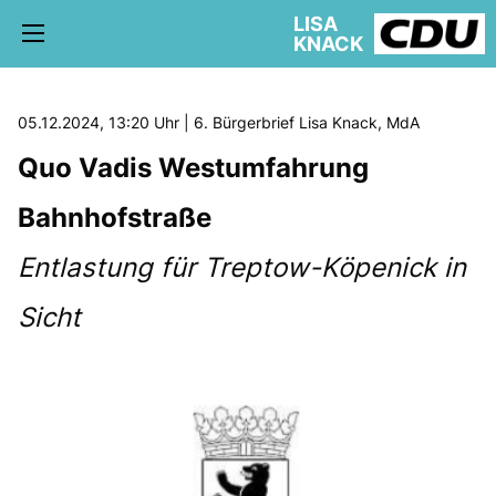
LISA
KNACK
05.12.2024, 13:20 Uhr | 6. Bürgerbrief Lisa Knack, MdA
Quo Vadis Westumfahrung
5. WAHLKREIS TREPTOW-KÖPENICK
Bahnhofstraße
AKTUELLE KIEZ NEWS
BÜRGERBÜRO
Entlastung für Treptow-Köpenick in
Sicht
schriftliche Anfragen
AUSSCHÜSSE