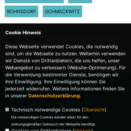
BOHNSDORF
SCHMöCKWITZ
Cookie Hinweis
Nächster Beitrag
Diese Webseite verwendet Cookies, die notwendig
Jubiläen und Gemeinschaftsprojekte: Ein Sommer
sind, um die Webseite zu nutzen. Weiterhin verwenden
voller Aktivitäten
wir Dienste von Drittanbietern, die uns helfen, unser
Webangebot zu verbessern (Website-Optmierung). Für
die Verwendung bestimmter Dienste, benötigen wir
Ihre Einwilligung. Ihre Einwilligung können Sie
jederzeit widerrufen. Weitere Informationen finden Sie
in unserer
Datenschutzerklärung
.
IMPRESSUM
Technisch notwendige Cookies (
Übersicht
)
DATENSCHUTZ
Die notwendigen Cookies werden allein für den
ordnungsgemäßen Gebrauch der Webseite benötigt.
Cookies von Drittanbietern (
Hinweis
)