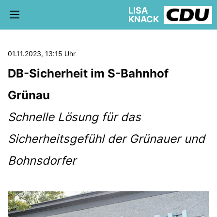
LISA
KNACK
01.11.2023, 13:15 Uhr
DB-Sicherheit im S-Bahnhof
5. WAHLKREIS TREPTOW-KÖPENICK
Grünau
AKTUELLE KIEZ NEWS
BÜRGERBÜRO
Schnelle Lösung für das
Sicherheitsgefühl der Grünauer und
Bohnsdorfer
schriftliche Anfragen
AUSSCHÜSSE