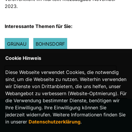
2023.
Interessante Themen für Sie:
GRüNAU
BOHNSDORF
Cookie Hinweis
Diese Webseite verwendet Cookies, die notwendig
Nächster Beitrag
sind, um die Webseite zu nutzen. Weiterhin verwenden
Aus dem Kiez für den Kiez: Der 10-Punkte-Plan
wir Dienste von Drittanbietern, die uns helfen, unser
Webangebot zu verbessern (Website-Optmierung). Für
die Verwendung bestimmter Dienste, benötigen wir
Ihre Einwilligung. Ihre Einwilligung können Sie
jederzeit widerrufen. Weitere Informationen finden Sie
in unserer
Datenschutzerklärung
.
IMPRESSUM