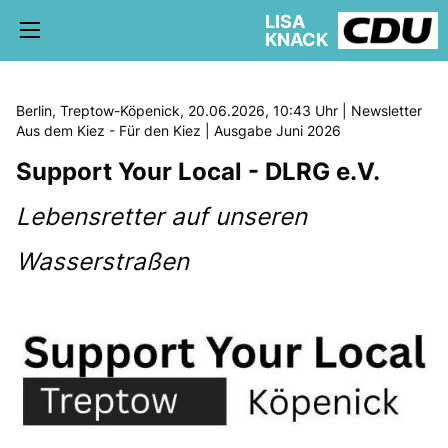
LISA
KNACK
Berlin, Treptow-Köpenick, 20.06.2026, 10:43 Uhr | Newsletter
Aus dem Kiez - Für den Kiez | Ausgabe Juni 2026
Support Your Local - DLRG e.V.
5. WAHLKREIS TREPTOW-KÖPENICK
AKTUELLE KIEZ NEWS
Lebensretter auf unseren
BÜRGERBÜRO
Wasserstraßen
schriftliche Anfragen
AUSSCHÜSSE