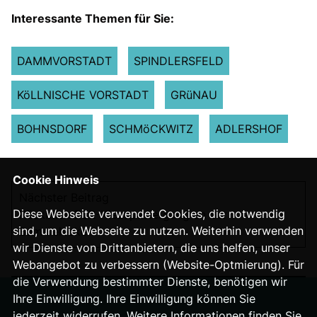
Interessante Themen für Sie:
DAMMVORSTADT
SPINDLERSFELD
KöLLNISCHE VORSTADT
GRüNAU
BOHNSDORF
SCHMöCKWITZ
ADLERSHOF
Cookie Hinweis
Nächster Beitrag
Diese Webseite verwendet Cookies, die notwendig
Rückblick BSR-Kiezspaziergang an der
sind, um die Webseite zu nutzen. Weiterhin verwenden
Bammelecke
wir Dienste von Drittanbietern, die uns helfen, unser
Webangebot zu verbessern (Website-Optmierung). Für
die Verwendung bestimmter Dienste, benötigen wir
Ihre Einwilligung. Ihre Einwilligung können Sie
jederzeit widerrufen. Weitere Informationen finden Sie