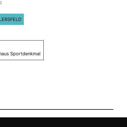
:
LERSFELD
shaus Sportdenkmal