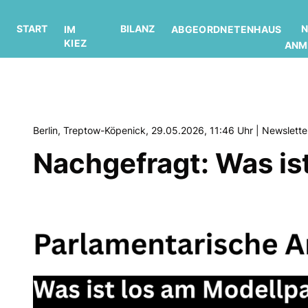
START
BILANZ
N
IM
ABGEORDNETENHAUS
KIEZ
ANM
Berlin, Treptow-Köpenick, 29.05.2026, 11:46 Uhr | Newslett
Nachgefragt: Was is